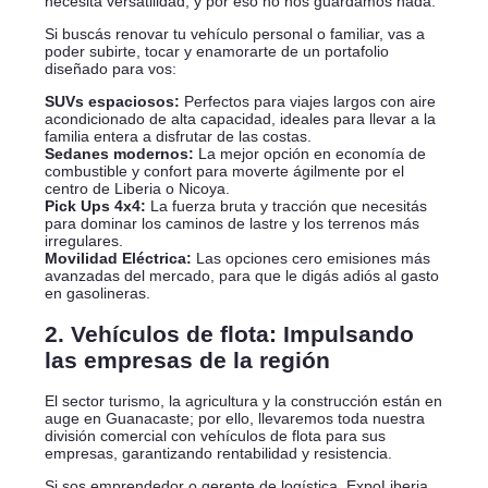
necesita versatilidad, y por eso no nos guardamos nada.
Si buscás renovar tu vehículo personal o familiar, vas a
poder subirte, tocar y enamorarte de un portafolio
diseñado para vos:
SUVs espaciosos:
Perfectos para viajes largos con aire
acondicionado de alta capacidad, ideales para llevar a la
familia entera a disfrutar de las costas.
Sedanes modernos:
La mejor opción en economía de
combustible y confort para moverte ágilmente por el
centro de Liberia o Nicoya.
Pick Ups 4x4:
La fuerza bruta y tracción que necesitás
para dominar los caminos de lastre y los terrenos más
irregulares.
Movilidad Eléctrica:
Las opciones cero emisiones más
avanzadas del mercado, para que le digás adiós al gasto
en gasolineras.
2. Vehículos de flota: Impulsando
las empresas de la región
El sector turismo, la agricultura y la construcción están en
auge en Guanacaste; por ello, llevaremos toda nuestra
división comercial con vehículos de flota para sus
empresas, garantizando rentabilidad y resistencia.
Si sos emprendedor o gerente de logística, ExpoLiberia