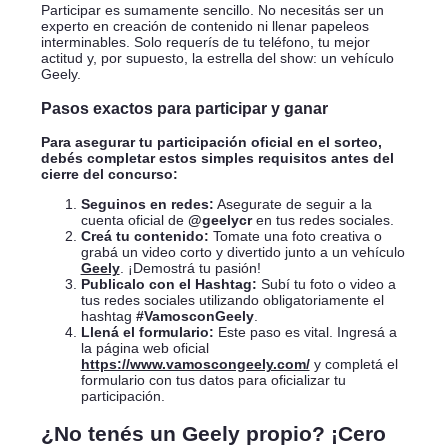
Participar es sumamente sencillo. No necesitás ser un
experto en creación de contenido ni llenar papeleos
interminables. Solo requerís de tu teléfono, tu mejor
actitud y, por supuesto, la estrella del show: un vehículo
Geely.
Pasos exactos para participar y ganar
Para asegurar tu participación oficial en el sorteo,
debés completar estos simples requisitos antes del
cierre del concurso:
Seguinos en redes:
Asegurate de seguir a la
cuenta oficial de
@geelycr
en tus redes sociales.
Creá tu contenido:
Tomate una foto creativa o
grabá un video corto y divertido junto a un vehículo
Geely
. ¡Demostrá tu pasión!
Publicalo con el Hashtag:
Subí tu foto o video a
tus redes sociales utilizando obligatoriamente el
hashtag
#VamosconGeely
.
Llená el formulario:
Este paso es vital. Ingresá a
la página web oficial
https://www.vamoscongeely.com/
y completá el
formulario con tus datos para oficializar tu
participación.
¿No tenés un Geely propio? ¡Cero