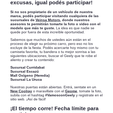
excusas, igual podés participar!
Si no sos propietario de un vehículo de nuestra
marca, podés participar visitando cualquiera de las
sucursales de
Veinsa Motors
, donde nuestros
asesores te permitirán tomarte la foto o video con el
modelo que más te guste.
La idea es que nadie se
quede por fuera de esta increíble oportunidad.
Sabemos que muchos de ustedes aún están en el
proceso de elegir su próximo carro, pero eso no los
excluye de la fiesta. Podés acercarte hoy mismo con tu
camiseta favorita, tu bandera o tu mejor sonrisa a las
siguientes ubicaciones, buscar el Geely que te robe el
aliento y crear tu contenido:
Sucursal Curridabat
Sucursal Escazú
Mall Oxígeno (Heredia)
Sucursal La Uruca
Nuestras puertas están abiertas. Entrá, sentate en un
New Coolray
o maravillate con el
Geome
, tomate la foto,
subila con el hashtag
#VamosconGeely
y registrate en el
sitio web. ¡Así de fácil!
¡El tiempo corre! Fecha límite para